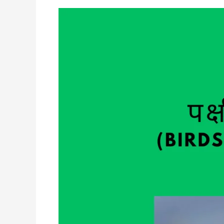
पक्षी
और
उनका
महत्व
(
Birds
and
there
Importance
)