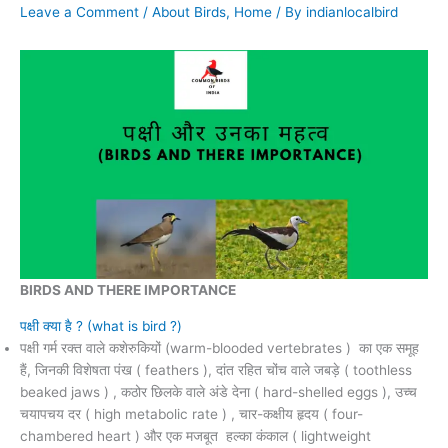
Leave a Comment
/
About Birds
,
Home
/ By
indianlocalbird
BIRDS AND THERE IMPORTANCE
पक्षी क्या है ? (what is bird ?)
पक्षी गर्म रक्त वाले कशेरुकियों (warm-blooded vertebrates ) का एक समूह
हैं, जिनकी विशेषता पंख ( feathers ), दांत रहित चोंच वाले जबड़े ( toothless
beaked jaws ) , कठोर छिलके वाले अंडे देना ( hard-shelled eggs ), उच्च
चयापचय दर ( high metabolic rate ) , चार-कक्षीय हृदय ( four-
chambered heart ) और एक मजबूत हल्का कंकाल ( lightweight