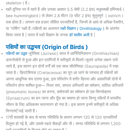
skeleton ) है।
पक्षी दुनिया भर में रहते हैं और उनका आकार 5.5 सेमी (2.2 इंच) मधुमक्खी हमिंगबर्ड (
bee hummingbird ) से लेकर 2.8 मीटर (9 फीट 2 इंच) शुतुरमुर्ग ( ostrich )
तक होता है। लगभग दस हज़ार जीवित प्रजातियाँ हैं, जिनमें से आधे से अधिक पैसरीन,
या “पर्चिंग” पक्षी हैं।पक्षियों का अध्ययन
पक्षी विज्ञान ( Ornithiology )
के अंतर्गत
किया जाता है | भारत में पक्षी विज्ञान के जनक
डॉ सलीम अली
है |
पक्षियों का उद्भभव (Origin of Birds )
पक्षियों का उद्भव
जुरैसिक (Jurrasic) काल में आर्निथिस्कियन (Ornithischian)
डायनोसोरों से हुआ और इन प्राणियों में सरीसृपों से मिलते-जुलते अनेक लक्षण पाये
जाते हैं, इस कारण इन दोनों वर्गों को एक साथ सौरोप्सिडा (Sauropsida) में रखा
जाता है। क्रिटेशियस (Cretaceous) का युग आ जाने के पश्चात् ही पक्षियों को
अपना आधुनिक रूप प्राप्त हुआ, इस परिवर्तन में शरीर क्रिया और आकारिकी दोनों में
परिवर्तन होना शामिल हुआ— स्थिर ताप, कपाल अस्थियों का समेकन, वातिल अस्थियों
(pneumatic bones) का बनना, कशेरुकों का समेकन हो एक सिनसेक्रम
(Synsacrum) का बन जाना और पूँछ का समाप्त हो जाना किन्तु पक्षियों में वायवीय
जीवन के लिए अधिकतम रूपान्तरण हो गया है। इस कारण इनमें सरीसृपों से अधिक
भिन्नताएँ पाई जाती हैं।
17वीं शताब्दी के बाद से मानव गतिविधि के कारण लगभग 120 से 130 प्रजातियाँ
विलुप्त हो गई हैं, और उससे पहले सैकड़ों और भी। मानव गतिविधि से लगभग 1,200