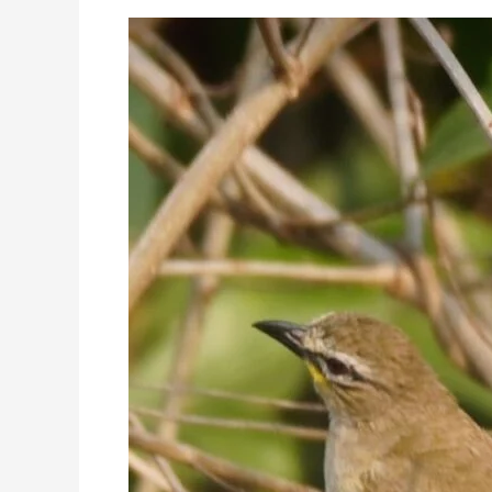
White-
Browed
Bulbul
–
Passerine
Birds.