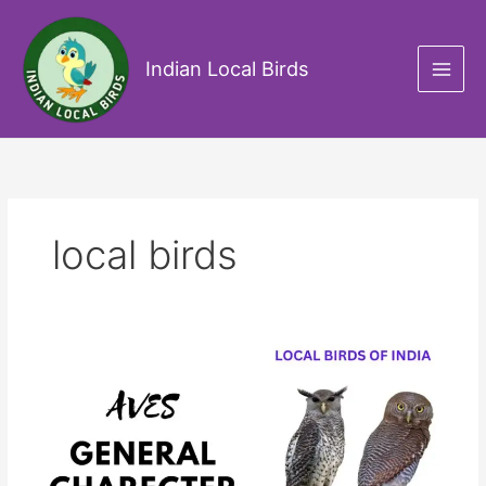
Skip
to
content
Indian Local Birds
local birds
Aves
–
General
Charecters