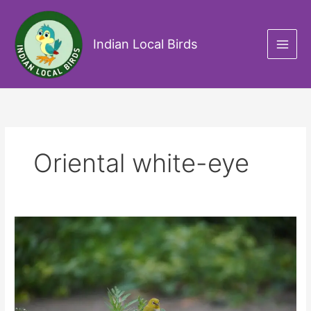
Skip
to
content
Indian Local Birds
Oriental white-eye
Indian
white-
eye